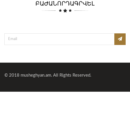
ԲԱԺԱՆՈՐԴԱԳՐՎԵԼ
© 2018
musheghyan.am
. All Rights Reserved.