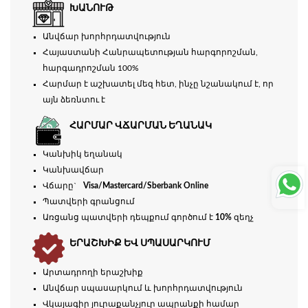
ԽԱՆՈՒԹ
Անվճար խորհրդատվություն
Հայաստանի Հանրապետության հարգորոշման,
հարգադրոշման 100%
Հարմար է աշխատել մեզ հետ, ինչը նշանակում է, որ
այն ձեռնտու է
ՀԱՐՄԱՐ ՎՃԱՐՄԱՆ ԵՂԱՆԱԿ
Կանխիկ եղանակ
Կանխավճար
Վճարը`
Visa/Mastercard/Sberbank Online
Պատվերի գրանցում
Առցանց պատվերի դեպքում գործում է
10%
զեղչ
ԵՐԱՇԽԻՔ ԵՎ ՍՊԱՍԱՐԿՈՒՄ
Արտադրողի երաշխիք
Անվճար սպասարկում և խորհրդատվություն
Վկայագիր յուրաքանչյուր ապրանքի համար