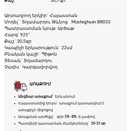
Քաշ:
30,5 գր․
Արտադրող երկիր` Հայաստան
Մոդել` Տղամարդու Թևնոց Musheghyan BR033
Պատրաստման նյութ։ Արծաթ
Հարգ՝ 925˚
Քաշ` 30,5գր
Կապիչի երկարություն` 22սմ
Բնական կաշի` Պիթոն
Տեսակ` Տղամարդու
Չափս` Կարգավորվող
ԱՌԱՔՈՒՄ
Անվճար առաքում՝
Երևանում
Հայաստանից դուրս` առաքում կատարվում է
առաքիչի միջոցով
Առաքման արժեքը՝ գնի
5% -8%
-ի չափով
Պատվերի կատարման ժամկետները՝
10-15 օր