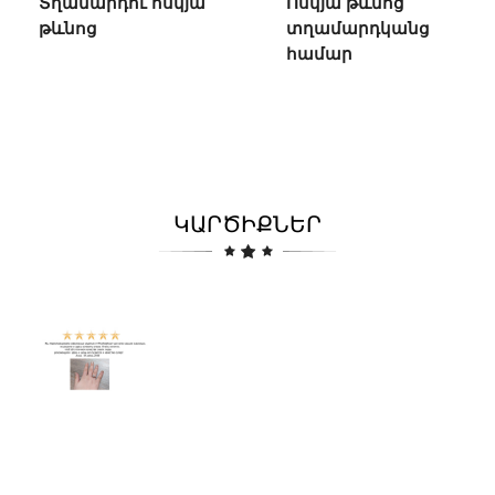
Տղամարդու ոսկյա
Ոսկյա թևնոց
թևնոց
տղամարդկանց
համար
ԿԱՐԾԻՔՆԵՐ