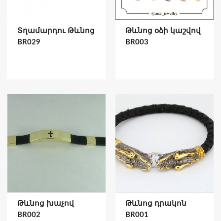
Տղամարդու Թևնոց
Թևնոց օձի կաշվով
BR029
BR003
Թևնոց խաչով
Թևնոց դրակոն
BR002
BR001