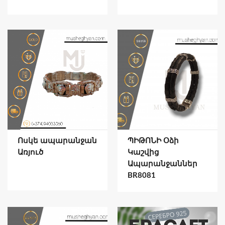
Ոսկե ապարանջան
ՊԻԹՈՆԻ Օձի
Առյուծ
Կաշվից
Ապարանջաններ
BR8081