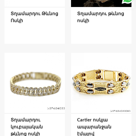
Տղամարդու Թևնոց
Տղամարդու թևնոց
Ոսկի
ոսկի
Տղամարդու
Cartier ոսկյա
կուբայական
ապարանջան
թևնոց ոսկի
էմալով