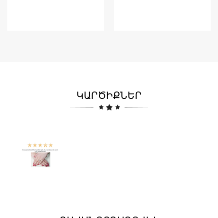
ԿԱՐԾԻՔՆԵՐ