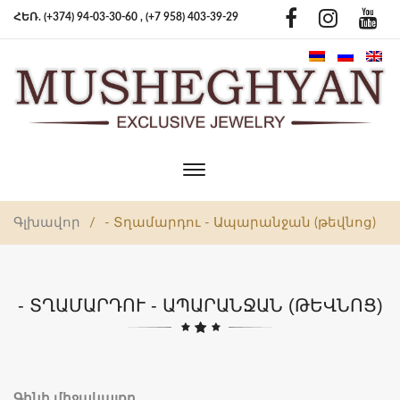
ՀԵՌ. (+374) 94-03-30-60 ,
(+7 958) 403-39-29
Toggle
main
navigation
Գլխավոր
/
- Տղամարդու - Ապարանջան (թեվնոց)
- ՏՂԱՄԱՐԴՈՒ - ԱՊԱՐԱՆՋԱՆ (ԹԵՎՆՈՑ)
Գինի միջակայքը