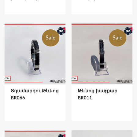
Sale
Sale
Տղամարդու Թևնոց
Թևնոց խաչքար
BR066
BR011