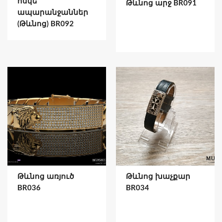
ոսկե
Թևնոց արջ BR091
ապարանջաններ
(Թևնոց) BR092
Թևնոց առյուծ
Թևնոց խաչքար
BR036
BR034