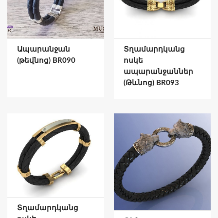
Ապարանջան
Տղամարդկանց
(թեվնոց) BR090
ոսկե
ապարանջաններ
(Թևնոց) BR093
Տղամարդկանց