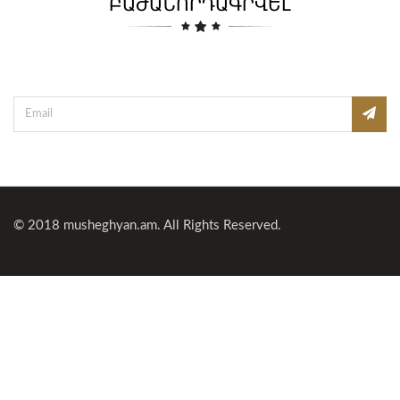
ԲԱԺԱՆՈՐԴԱԳՐՎԵԼ
© 2018
musheghyan.am
. All Rights Reserved.