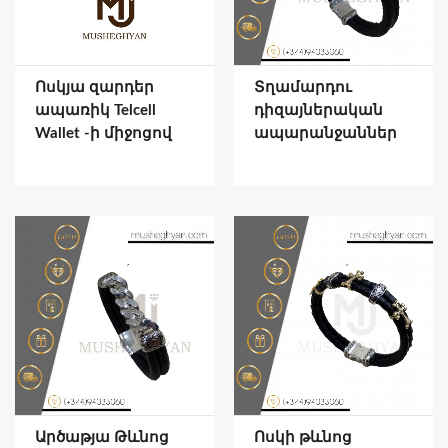
Ոսկյա զարդեր
Տղամարդու
ապառիկ Telcell
դիզայներական
Wallet -ի միջոցով
ապարանջաններ
Արծաթյա Թևնոց
Ոսկի թևնոց