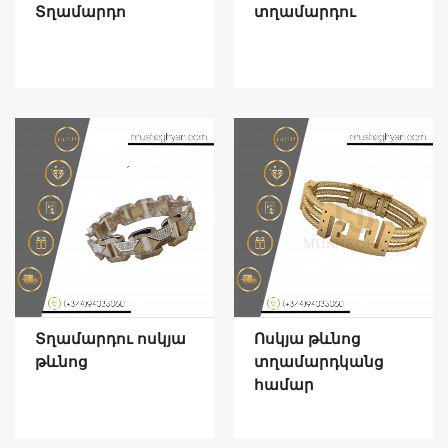
Տղամարդո
տղամարդու
Տղամարդու ոսկյա
Ոսկյա թևնոց
թևնոց
տղամարդկանց
համար