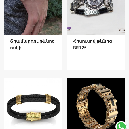
Տղամարդու թևնոց
Հիսուսով թևնոց
ոսկի
BR125