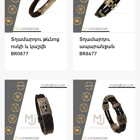
Տղամարդու թևնոց
Տղամարդու
ոսկի և կաշվե
ապարանջան
BR0877
BR8677