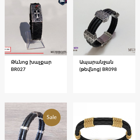
Թևնոց խաչքար
Ապարանջան
BR027
(թեվնոց) BR098
Sale