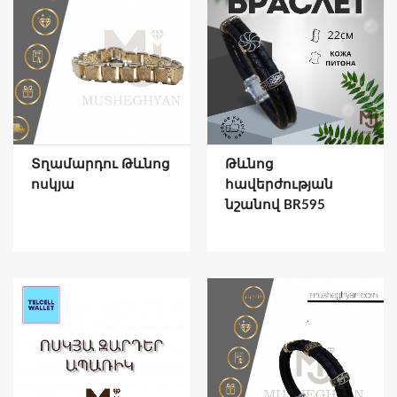
Տղամարդու Թևնոց
Թևնոց
ոսկյա
հավերժության
նշանով BR595