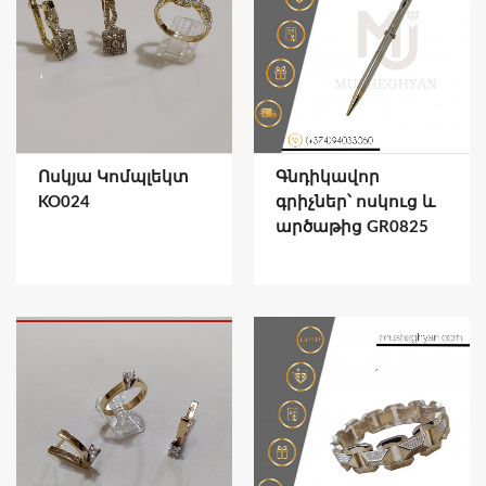
Ոսկյա Կոմպլեկտ
Գնդիկավոր
KO024
գրիչներ՝ ոսկուց և
արծաթից GR0825