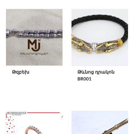
Թզբեխ
Թևնոց դրակոն
BR001