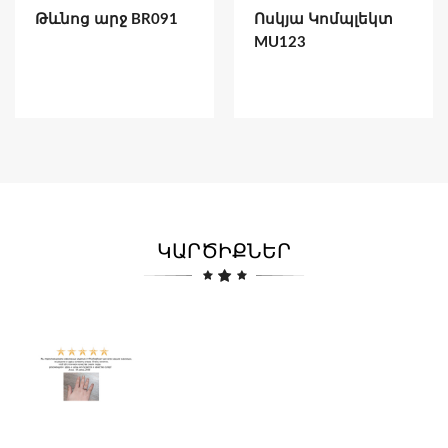
Թևնոց արջ BR091
Ոսկյա Կոմպլեկտ
MU123
ԿԱՐԾԻՔՆԵՐ