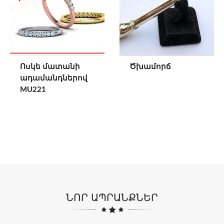
Ոսկե մատանի
Ծխամորճ
ադամանդներով
MU221
ՆՈՐ ԱՊՐԱՆՔՆԵՐ