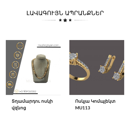
ԼԱՎԱԳՈՒՅՆ ԱՊՐԱՆՔՆԵՐ
Տղամարդու ոսկի
Ոսկյա Կոմպլեկտ
վզնոց
MU113