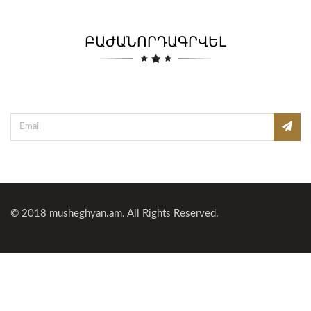
ԲԱԺԱՆՈՐԴԱԳՐՎԵԼ
© 2018
musheghyan.am
. All Rights Reserved.