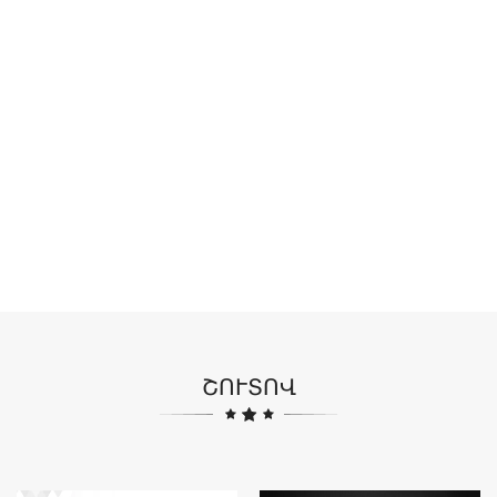
ՇՈՒՏՈՎ