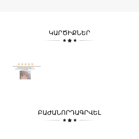
ԿԱՐԾԻՔՆԵՐ
ԲԱԺԱՆՈՐԴԱԳՐՎԵԼ