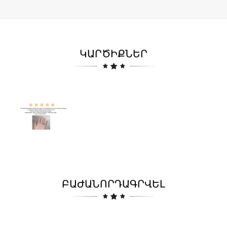
ԿԱՐԾԻՔՆԵՐ
ԲԱԺԱՆՈՐԴԱԳՐՎԵԼ