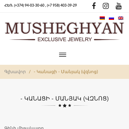
ՀԵՌ. (+374) 94-03-30-60 ,
(+7 958) 403-39-29
Toggle
main
navigation
Գլխավոր
/
- Կանացի - Մանյակ (վզնոց)
- ԿԱՆԱՑԻ - ՄԱՆՅԱԿ (ՎԶՆՈՑ)
Գինի միջակայքը