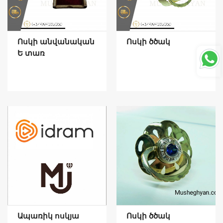
Ոսկի անվանական
Ոսկի ծծակ
Ե տառ
Ապառիկ ոսկյա
Ոսկի ծծակ