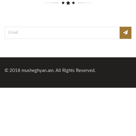
© 2018
musheghyan.am
. All Rights Reserved.