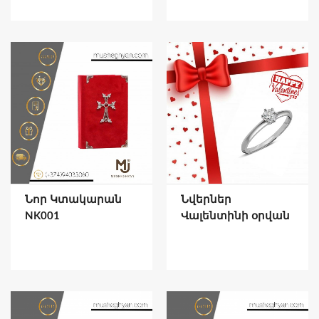
Նոր Կտակարան
Նվերներ
NK001
Վալենտինի օրվան