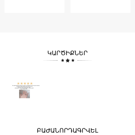
ԿԱՐԾԻՔՆԵՐ
ԲԱԺԱՆՈՐԴԱԳՐՎԵԼ