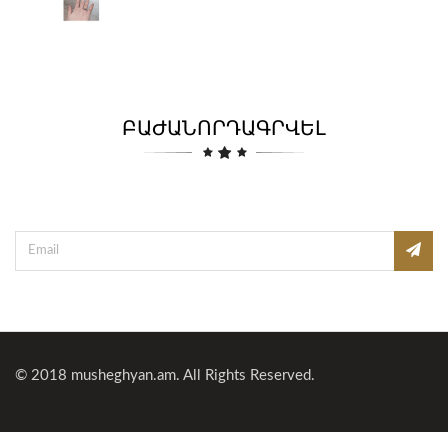
ԲԱԺԱՆՈՐԴԱԳՐՎԵԼ
© 2018
musheghyan.am
. All Rights Reserved.