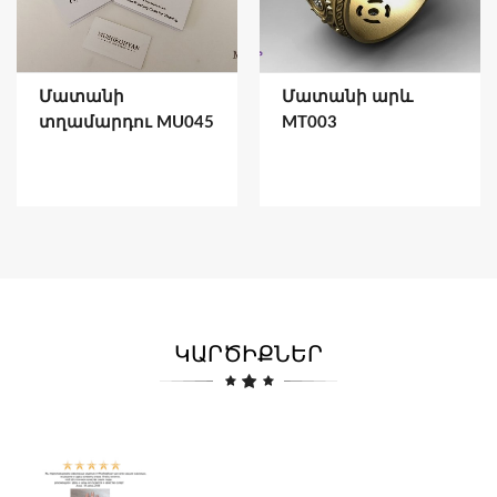
Մատանի
Մատանի արև
տղամարդու MU045
MT003
ԿԱՐԾԻՔՆԵՐ