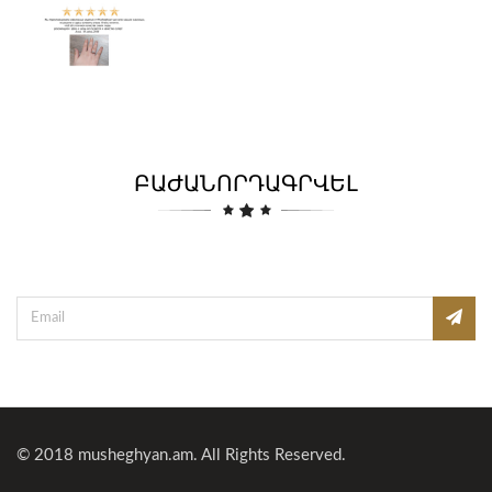
ԲԱԺԱՆՈՐԴԱԳՐՎԵԼ
© 2018
musheghyan.am
. All Rights Reserved.