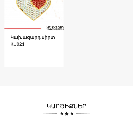
Կախազարդ սիրտ
KU021
ԿԱՐԾԻՔՆԵՐ