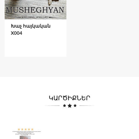
Խաչ հայկական
X004
ԿԱՐԾԻՔՆԵՐ