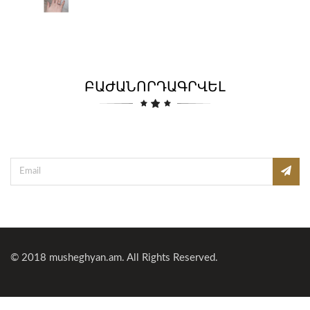
ԲԱԺԱՆՈՐԴԱԳՐՎԵԼ
© 2018
musheghyan.am
. All Rights Reserved.