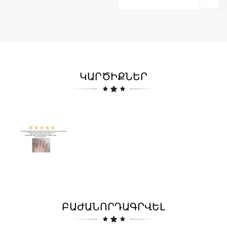
ԿԱՐԾԻՔՆԵՐ
ԲԱԺԱՆՈՐԴԱԳՐՎԵԼ