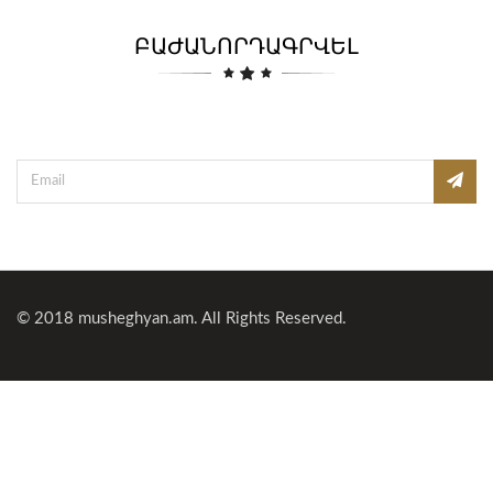
ԲԱԺԱՆՈՐԴԱԳՐՎԵԼ
© 2018
musheghyan.am
. All Rights Reserved.