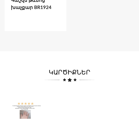
Կաշվե թևնոց
խաչքար BR1924
ԿԱՐԾԻՔՆԵՐ