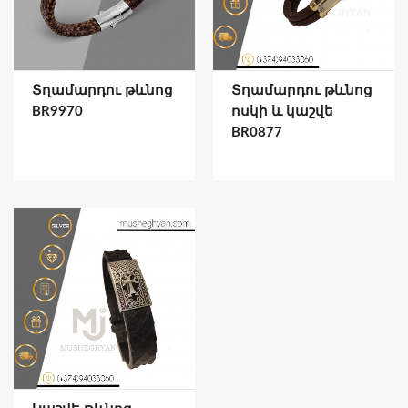
Տղամարդու թևնոց
Տղամարդու թևնոց
BR9970
ոսկի և կաշվե
BR0877