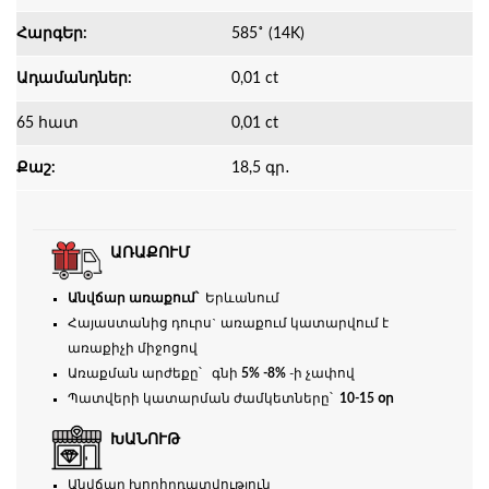
ՀարգԵր:
585˚ (14K)
Ադամանդներ:
0,01 ct
65 հատ
0,01 ct
Քաշ:
18,5 գր․
ԱՌԱՔՈՒՄ
Անվճար առաքում՝
Երևանում
Հայաստանից դուրս` առաքում կատարվում է
առաքիչի միջոցով
Առաքման արժեքը՝ գնի
5% -8%
-ի չափով
Պատվերի կատարման ժամկետները՝
10-15 օր
ԽԱՆՈՒԹ
Անվճար խորհրդատվություն