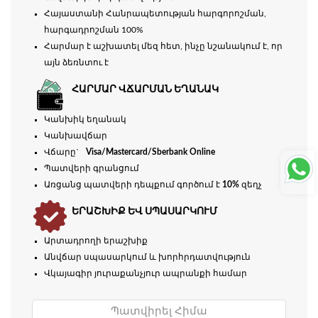
Հայաստանի Հանրապետության հարգորոշման,
հարգադրոշման 100%
Հարմար է աշխատել մեզ հետ, ինչը նշանակում է, որ
այն ձեռնտու է
ՀԱՐՄԱՐ ՎՃԱՐՄԱՆ ԵՂԱՆԱԿ
Կանխիկ եղանակ
Կանխավճար
Վճարը`
Visa/Mastercard/Sberbank Online
Պատվերի գրանցում
Առցանց պատվերի դեպքում գործում է
10%
զեղչ
ԵՐԱՇԽԻՔ ԵՎ ՍՊԱՍԱՐԿՈՒՄ
Արտադրողի երաշխիք
Անվճար սպասարկում և խորհրդատվություն
Վկայագիր յուրաքանչյուր ապրանքի համար
Պատվիրել Հիմա