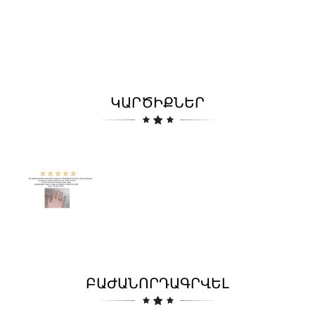
ԿԱՐԾԻՔՆԵՐ
ԲԱԺԱՆՈՐԴԱԳՐՎԵԼ