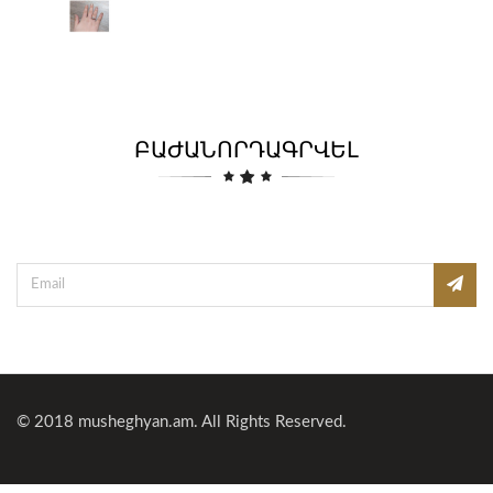
ԲԱԺԱՆՈՐԴԱԳՐՎԵԼ
© 2018
musheghyan.am
. All Rights Reserved.