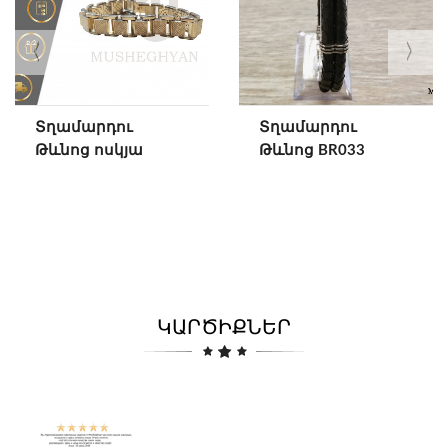
Տղամարդու
Տղամարդու
Թևնոց ոսկյա
Թևնոց BR033
ԿԱՐԾԻՔՆԵՐ