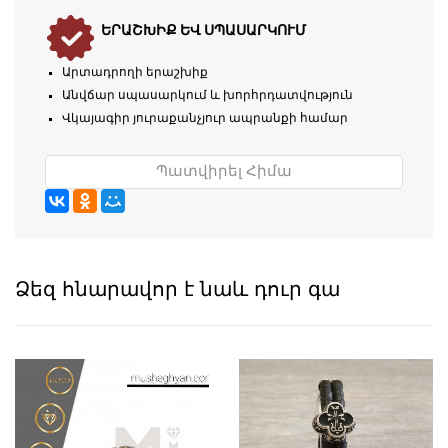
ԵՐԱՇԽԻՔ ԵՎ ՍՊԱՍԱՐԿՈՒՄ
Արտադրողի երաշխիք
Անվճար սպասարկում և խորհրդատվություն
Վկայագիր յուրաքանչյուր ապրանքի համար
Պատվիրել Հիմա
Ձեզ հնարավոր է նաև դուր գա