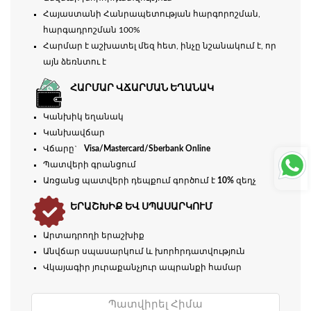
Հայաստանի Հանրապետության հարգորոշման,
հարգադրոշման 100%
Հարմար է աշխատել մեզ հետ, ինչը նշանակում է, որ
այն ձեռնտու է
ՀԱՐՄԱՐ ՎՃԱՐՄԱՆ ԵՂԱՆԱԿ
Կանխիկ եղանակ
Կանխավճար
Վճարը`
Visa/Mastercard/Sberbank Online
Պատվերի գրանցում
Առցանց պատվերի դեպքում գործում է
10%
զեղչ
ԵՐԱՇԽԻՔ ԵՎ ՍՊԱՍԱՐԿՈՒՄ
Արտադրողի երաշխիք
Անվճար սպասարկում և խորհրդատվություն
Վկայագիր յուրաքանչյուր ապրանքի համար
Պատվիրել Հիմա