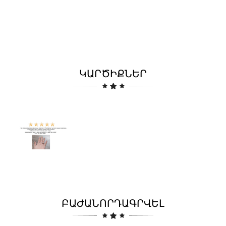
ԿԱՐԾԻՔՆԵՐ
ԲԱԺԱՆՈՐԴԱԳՐՎԵԼ