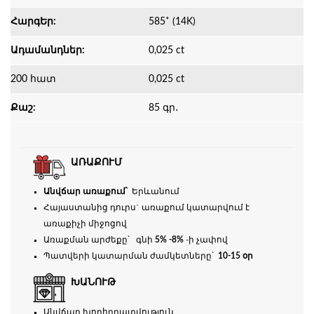
ՀարգԵր:
585˚ (14K)
Ադամանդներ:
0,025 ct
200 հատ
0,025 ct
Քաշ:
85 գր․
ԱՌԱՔՈՒՄ
Անվճար առաքում՝
Երևանում
Հայաստանից դուրս` առաքում կատարվում է
առաքիչի միջոցով
Առաքման արժեքը՝ գնի
5% -8%
-ի չափով
Պատվերի կատարման ժամկետները՝
10-15 օր
ԽԱՆՈՒԹ
Անվճար խորհրդատվություն