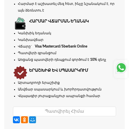
Հարմար է աշխատել մեզ հետ, ինչը նշանակում է, որ
այն ձեռնտու է
ՀԱՐՄԱՐ ՎՃԱՐՄԱՆ ԵՂԱՆԱԿ
Կանխիկ եղանակ
Կանխավճար
Վճարը`
Visa/Mastercard/Sberbank Online
Պատվերի գրանցում
Առցանց պատվերի դեպքում գործում է
10%
զեղչ
ԵՐԱՇԽԻՔ ԵՎ ՍՊԱՍԱՐԿՈՒՄ
Արտադրողի երաշխիք
Անվճար սպասարկում և խորհրդատվություն
Վկայագիր յուրաքանչյուր ապրանքի համար
Պատվիրել Հիմա