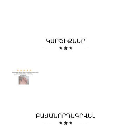
ԿԱՐԾԻՔՆԵՐ
ԲԱԺԱՆՈՐԴԱԳՐՎԵԼ