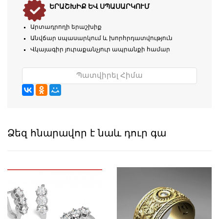
ԵՐԱՇԽԻՔ ԵՎ ՍՊԱՍԱՐԿՈՒՄ
Արտադրողի երաշխիք
Անվճար սպասարկում և խորհրդատվություն
Վկայագիր յուրաքանչյուր ապրանքի համար
Պատվիրել Հիմա
Ձեզ հնարավոր է նաև դուր գա