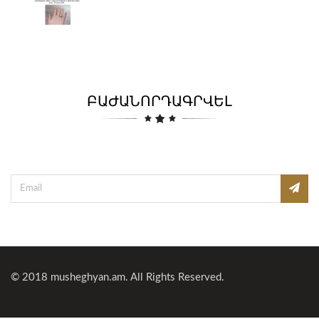
ԲԱԺԱՆՈՐԴԱԳՐՎԵԼ
© 2018
musheghyan.am
. All Rights Reserved.