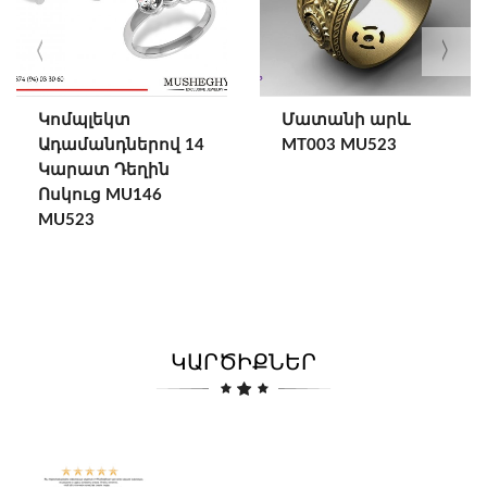
Կոմպլեկտ
Մատանի արև
Ադամանդներով 14
MT003 MU523
Կարատ Դեղին
Ոսկուց MU146
MU523
ԿԱՐԾԻՔՆԵՐ