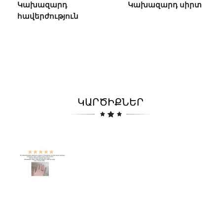
Կախազարդ
Կախազարդ սիրտ
հավերժություն
ԿԱՐԾԻՔՆԵՐ