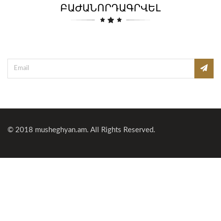
ԲԱԺԱՆՈՐԴԱԳՐՎԵԼ
© 2018
musheghyan.am
. All Rights Reserved.