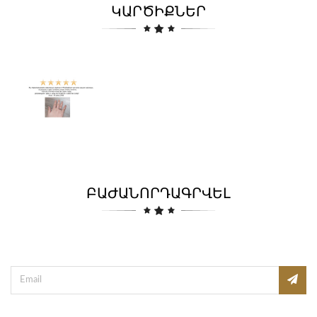
ԿԱՐԾԻՔՆԵՐ
ԲԱԺԱՆՈՐԴԱԳՐՎԵԼ