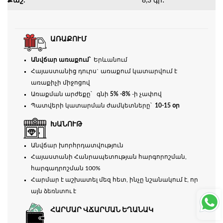
Քաշ:
8,3 գր․
ԱՌԱՔՈՒՄ
Անվճար առաքում՝
Երևանում
Հայաստանից դուրս` առաքում կատարվում է
առաքիչի միջոցով
Առաքման արժեքը՝ գնի
5% -8%
-ի չափով
Պատվերի կատարման ժամկետները՝
10-15 օր
ԽԱՆՈՒԹ
Անվճար խորհրդատվություն
Հայաստանի Հանրապետության հարգորոշման,
հարգադրոշման 100%
Հարմար է աշխատել մեզ հետ, ինչը նշանակում է, որ
այն ձեռնտու է
ՀԱՐՄԱՐ ՎՃԱՐՄԱՆ ԵՂԱՆԱԿ