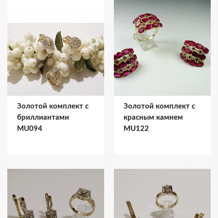
Золотой комплект с
Золотой комплект с
бриллиантами
красным камнем
MU094
MU122